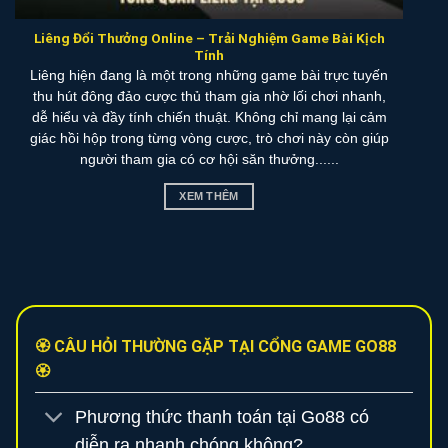
Nhà phát hành: Sunwin Vibes Limitada CR
Mẹo Chơi Mậu Binh – Cách Xếp Bài Tránh Binh Lủng Tại
Thời điểm ra mắt: 08/2018
Go88
Mẹo chơi mậu binh không chỉ là may mắn mà là phương
Trụ sở chính: Costa Rica
pháp xếp bài từ người chơi thực thụ. Các chiến thuật thực
chiến này sẽ giúp bạn biến những thế bài bình thường
Nền tảng hỗ trợ: Windows, Android, iOS
thành lợi thế chiến thắng. Chúng bao gồm các kỹ thuật từ
Thể loại trò chơi: Game bài đổi thưởng, bắn cá,
phòng thủ như Thú Phé Thủ đến mạo......
nổ hũ, xóc đĩa, tài xỉu,…
XEM THÊM
Những Điểm Nổi Bật Của Cổng Game
GO88
So với nhiều cổng game đổi thưởng phổ biến như
Sunwin, 789Club, TipClub hay Saowin,
GO88
tạo
được dấu ấn nhờ kho game casino hiện đại với
🏵️ CÂU HỎI THƯỜNG GẶP TẠI CỔNG GAME GO88
phiên bản cập nhật mới nhất.
🏵️
Đặc biệt, hệ thống Live Game như tài xỉu và xóc
Phương thức thanh toán tại Go88 có
đĩa được phát trực tiếp với các dealer xinh đẹp và
diễn ra nhanh chóng không?