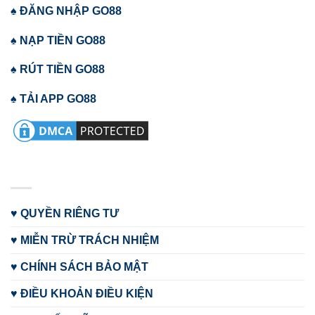
nhau.
♠
ĐĂNG NHẬP GO88
Các hình thức nạp rút phổ biến gồm:
♠
NẠP TIỀN GO88
Chuyển khoản ngân hàng nội địa
♠
RÚT TIỀN GO88
Ví điện tử như Momo, ZaloPay
♠
TẢI APP GO88
Thẻ cào điện thoại
Một số phương thức thanh toán trực tuyến khác
CHÍNH SÁCH
Toàn bộ giao dịch được xử lý chỉ trong khoảng 1 –
3 phút, giúp người chơi không bị gián đoạn khi
tham gia đặt cược.
♥
QUYỀN RIÊNG TƯ
♥
MIỄN TRỪ TRÁCH NHIỆM
Ngoài ra, hệ thống còn tự động lưu lại lịch sử giao
dịch, giúp thành viên dễ dàng theo dõi mọi biến
♥
CHÍNH SÁCH BẢO MẬT
động tài khoản. Nhờ đó, quá trình nạp và rút tiền
♥
ĐIỀU KHOẢN ĐIỀU KIỆN
trở nên minh bạch, nhanh gọn và tiện lợi hơn.